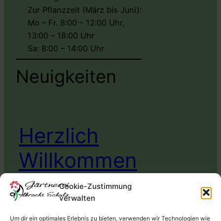
Zur Pflanzzeit (März bis Juni):
Mo – Fr. 8:00 – 12:00 Uhr,
13:00 – 18:00 Uhr
Sa: 8:00 – 14:00 Uhr
Neuigkeiten
Herzlich
Willkommen
Cookie-Zustimmung
Herzlich willkommen auf dem neuen Web
verwalten
Auftritt der Gärtnerei Schulz
Um dir ein optimales Erlebnis zu bieten, verwenden wir Technologien wie